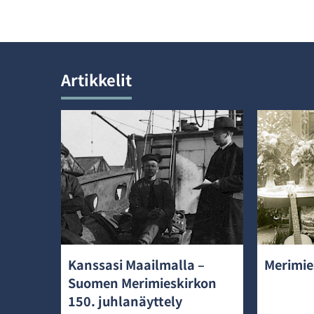
Artikkelit
Kanssasi Maailmalla –
Merimie
Suomen Merimieskirkon
150. juhlanäyttely