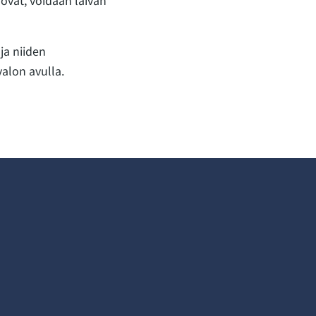
ovat, voidaan laivan
ja niiden
alon avulla.