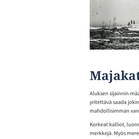
Majaka
Aluksen sijainnin mä
yritettävä saada joki
mahdollisimman varo
Korkeat kalliot, luon
merkkejä. Myös meren