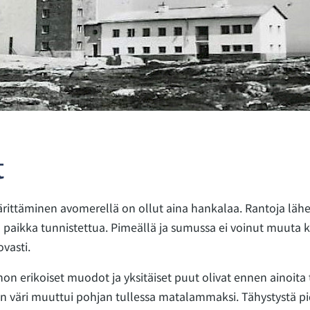
t
ärittäminen avomerellä on ollut aina hankalaa. Rantoja lähe
n paikka tunnistettua. Pimeällä ja sumussa ei voinut muuta k
vasti.
non erikoiset muodot ja yksitäiset puut olivat ennen ainoita 
 väri muuttui pohjan tullessa matalammaksi. Tähystystä pide