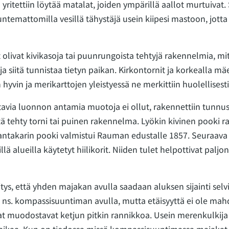
n yritettiin löytää matalat, joiden ympärillä aallot murtuivat.
Tuntemattomilla vesillä tähystäjä usein kiipesi mastoon, jotta
olivat kivikasoja tai puunrungoista tehtyjä rakennelmia, mi
ja siitä tunnistaa tietyn paikan. Kirkontornit ja korkealla mäe
 hyvin ja merikarttojen yleistyessä ne merkittiin huolellisest
tavia luonnon antamia muotoja ei ollut, rakennettiin tunnus
istä tehty torni tai puinen rakennelma. Lyökin kivinen pooki r
ntakarin pooki valmistui Rauman edustalle 1857. Seuraava k
illä alueilla käytetyt hiilikorit. Niiden tulet helpottivat palj
tys, että yhden majakan avulla saadaan aluksen sijainti selv
e ns. kompassisuuntiman avulla, mutta etäisyyttä ei ole mahd
t muodostavat ketjun pitkin rannikkoa. Usein merenkulkij