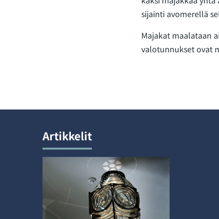
kaksi majakkaa yhtä 
sijainti avomerellä sel
Majakat maalataan ain
valotunnukset ovat my
Artikkelit