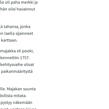
 Se oli paha merkki ja
 hän olisi havainnut
tä tahansa, jonka
n laella sijainneet
i karttaan.
majakka eli pooki,
akennettiin 1757.
ehitysvaihe olivat
on paikanmääritystä
ille. Majakan suunta
ollista mitata.
a pystyy näkemään