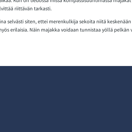
aikaa. Kun on tiedossa missä kompassisuuntimassa majakat 
vittää riittävän tarkasti.
a selvästi siten, ettei merenkulkija sekoita niitä keskenään 
ös erilaisia. Näin majakka voidaan tunnistaa yöllä pelkän v