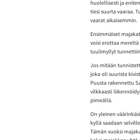
huolellisesti ja enite
tiesi suurta vaaraa. 
vaarat aikaisemmin.
Ensimmäiset majakat 
voisi erottaa mereltä 
tuulimyllyt tunnettiin
Jos mitään tunnistet
joka oli suurista kiv
Puusta rakennettu Sa
vilkkaasti liikennöidy
pimeällä.
On yleinen väärinkäsi
kyllä saadaan selvill
Tämän vuoksi majaka