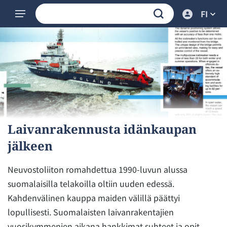
FI
Laivanrakennusta idänkaupan
jälkeen
Neuvostoliiton romahdettua 1990-luvun alussa
suomalaisilla telakoilla oltiin uuden edessä.
Kahdenvälinen kauppa maiden välillä päättyi
lopullisesti. Suomalaisten laivanrakentajien
vuosikymmenien aikana hankkimat suhteet ja opit