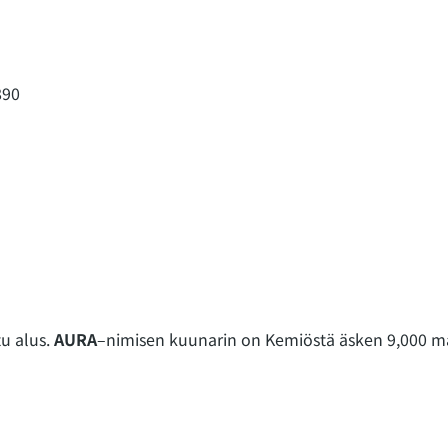
890
tu alus.
AURA
–nimisen kuunarin on Kemiöstä äsken 9,000 ma