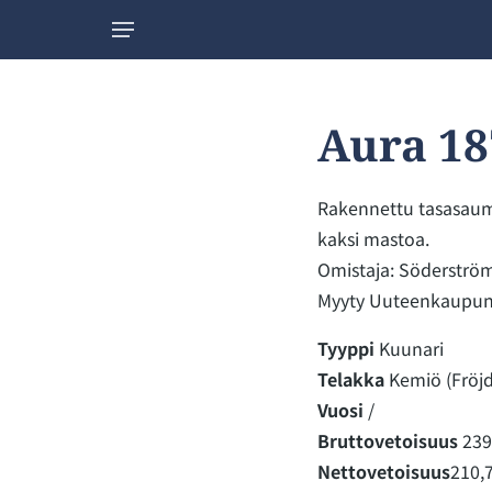
Aura 18
Rakennettu tasasauma
kaksi mastoa.
Omistaja: Söderström
Myyty Uuteenkaupunk
Tyyppi
Kuunari
Telakka
Kemiö (Fröjd
Vuosi
/
Bruttovetoisuus
239
Nettovetoisuus
210,