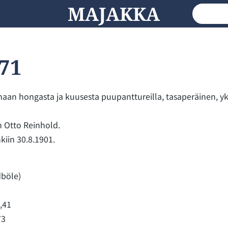
MAJAKKA
71
an hongasta ja kuusesta puupanttureilla, tasaperäinen, yks
 Otto Reinhold.
iin 30.8.1901.
böle)
,41
73