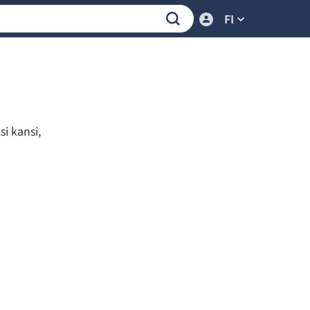
FI
i kansi,