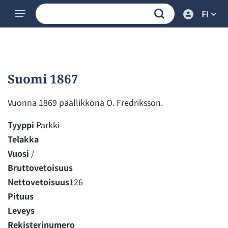
FI
Suomi 1867
Vuonna 1869 päällikkönä O. Fredriksson.
Tyyppi
Parkki
Telakka
Vuosi
/
Bruttovetoisuus
Nettovetoisuus
126
Pituus
Leveys
Rekisterinumero