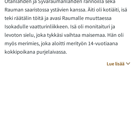
Otanlahden ja Syväraumanlahden rannoilla sekä
Rauman saaristossa ystävien kanssa. Äiti oli kotiäiti, isä
teki räätälin töitä ja avasi Raumalle muuttaessa
Isokadulle vaatturinliikkeen. Isä oli monitaituri ja
levoton sielu, joka tykkäsi vaihtaa maisemaa. Hän oli
myös merimies, joka aloitti merityön 14-vuotiaana
kokkipoikana purjelaivassa.
Lue lisää