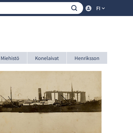
FI
Miehistö
Konelaivat
Henriksson