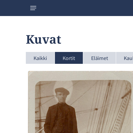
Kuvat
Kaikki
Kortit
Eläimet
Kau